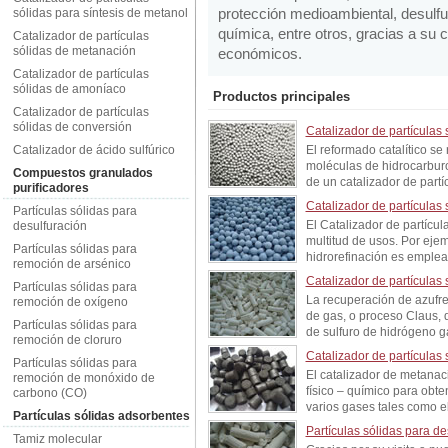
protección medioambiental, desulfuri
sólidas para síntesis de metanol
química, entre otros, gracias a su c
Catalizador de partículas
sólidas de metanación
económicos.
Catalizador de partículas
sólidas de amoníaco
Productos principales
Catalizador de partículas
sólidas de conversión
Catalizador de partículas
Catalizador de ácido sulfúrico
El reformado catalítico se
moléculas de hidrocarburo
Compuestos granulados
de un catalizador de partí
purificadores
Catalizador de partículas
Partículas sólidas para
El Catalizador de partícul
desulfuración
multitud de usos. Por eje
Partículas sólidas para
hidrorefinación es emplead
remoción de arsénico
Catalizador de partículas
Partículas sólidas para
La recuperación de azufre 
remoción de oxígeno
de gas, o proceso Claus, q
Partículas sólidas para
de sulfuro de hidrógeno ga
remoción de cloruro
Catalizador de partículas
Partículas sólidas para
El catalizador de metanac
remoción de monóxido de
físico – químico para obt
carbono (CO)
varios gases tales como el
Partículas sólidas adsorbentes
Partículas sólidas para de
Tamiz molecular