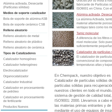
Gracias por su visita a n
Alúmina activada, Desecante
fabricante de Partículas s
(Partículas sólidas)
ISO9001 en China. Con el 
Medios de soporte catalizador
Alúmina activada, Desecan
Bola de soporte de alúmina ASB
La alúmina Activada, tamb
material altamente poroso
Bola de soporte cerámico CSB
ventajas tales como los mu
Relleno aleatorio
Tamiz molecular
Relleno aleatorio de metal
A diferencia de los filtro
Relleno aleatorio de plástico
nivel molecular. Solo pue
suficientemente pequeñas 
Relleno aleatorio de cerámica
Catalizador de partículas
Tipos de Catalizadores
El catalizador de partícul
Catalizador homogéneo
convencional de composic
Catalizador heterogéneo
temperaturas altas y bajas.
Electrocatalizador
En Chempack, nuestro objetivo es 
Organocatalizador
Catalizador de partículas sólidas d
Catalizador Industrial
partículas sólidas para recuperación
Catalizador en procesamiento
nuestros clientes en todo el mundo
de petróleo
sistema de gestión de calidad total
Catalizador en procesamiento
ISO9001: 2000. Llevamos a cabo est
de fertilizante
las materias primas entrantes y de
Productos Nuevos
mediante el uso de equipos de insp