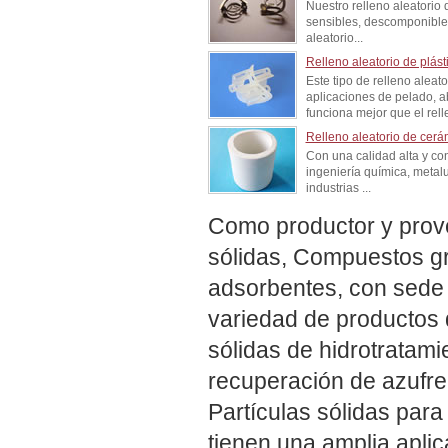
Nuestro relleno aleatorio 
sensibles, descomponible
aleatorio...
Relleno aleatorio de plást
Este tipo de relleno alea
aplicaciones de pelado, ab
funciona mejor que el rell
Relleno aleatorio de cerá
Con una calidad alta y co
ingeniería química, metal
industrias ...
Como productor y prove
sólidas, Compuestos gr
adsorbentes, con sede
variedad de productos 
sólidas de hidrotratami
recuperación de azufre
Partículas sólidas par
tienen una amplia aplic