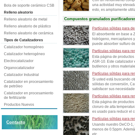
Con un rendimiento compar
una actividad muy elevada
Bola de soporte cerámico CSB
esto, es ampliamente utiliz
Relleno aleatorio
Compuestos granulados purificadore
Relleno aleatorio de metal
Relleno aleatorio de plástico
Partículas sólidas para de
Relleno aleatorio de cerámica
El absorbente en base a 
hidrógeno, mercaptanos y 
Tipos de Catalizadores
puede absorber sulfuro de 
Catalizador homogéneo
Partículas sólidas para r
Catalizador heterogéneo
Esta página de productos 
Electrocatalizador
ASR-10. Este catalizador 
butilenos y otros material
Organocatalizador
Partículas sólidas para r
Catalizador Industrial
Si usted está buscando ot
Catalizador en procesamiento
sólidas de conversión, Ca
de petróleo
satisfacer sus necesidades
Catalizador en procesamiento
Partículas sólidas para r
de fertilizante
Esta página de productos 
Productos Nuevos
cloruro de alta temperatu
es usado para reducir el c
Partículas sólidas para 
Contacto
Usando nuestro DeCO-1, u
menos de 0.5ppm. Además,
etc...