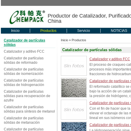
Productor de Catalizador, Purificad
China
Inicio
Productos
Servicio
NOTICIAS
Catalizador de partículas
Inicio
» Productos
sólidas
Catalizador de partículas sólidas
Catalizador y aditivo FCC
Catalizador de partículas
Catalizador y aditivo FCC
sólidas de reformado
El proceso de craqueo cata
Catalizador de partículas
procesos más importantes 
sólidas de isomerización
fracciones de hidrocarburo
Catalizador de partículas
Catalizador de partículas
sólidas de hidrogenación
El reformado catalítico se
bajo la acción de un catal
Catalizador de partículas
sólidas para recuperación de
la presión de hidrógeno, co
azufre
Catalizador de partículas 
Catalizador de partículas
Con el fin de hacer que l
sólidas para síntesis de metanol
elevar el octanaje de las
lineal en sus isómeros con
Catalizador de partículas
sólidas de metanación
Catalizador de partículas
Catalizador de partículas
La Hidrogeneración sirve 