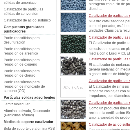
sólidas de amoníaco
hidrógeno con el fin de p
diesel ...
Catalizador de partículas
sólidas de conversión
Catalizador de partículas
Catalizador de ácido sulfúrico
Nuestro catalizador de par
como el portador, está he
Compuestos granulados
unidades Claus para recup
purificadores
Catalizador de partículas 
Partículas sólidas para
desulfuración
El Catalizador de partícu
síntesis de metanos en pl
Partículas sólidas para
remoción de arsénico
media con o Lurgi y ICI. El
Catalizador de partículas
Partículas sólidas para
remoción de oxígeno
El catalizador de metanac
genera metanación median
Partículas sólidas para
o gases mixtos de hidróge
remoción de cloruro
Catalizador de partículas
Partículas sólidas para
remoción de monóxido de
El Catalizador de síntes
carbono (CO)
temperaturas bajas con al
irregulares, con diámetros 
Partículas sólidas adsorbentes
Catalizador de partículas
Tamiz molecular
Como un productor líder d
Alúmina activada, Desecante
recibido la certificación
(Partículas sólidas)
amplia variedad de product
Medios de soporte catalizador
Catalizador de ácido sulfú
Bola de soporte de alúmina ASB