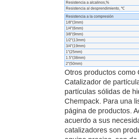
Resistencia a alcalinos,%
Resistencia al desprendimiento, ℃
Resistencia a la compresión
1/8"(3mm)
1/4"(6mm)
3/8"(9mm)
1/2"(13mm)
3/4"(19mm)
1"(25mm)
1.5"(38mm)
2"(50mm)
Otros productos como C
Catalizador de partícul
partículas sólidas de h
Chempack. Para una lis
página de productos. 
acuerdo a sus necesid
catalizadores son prod