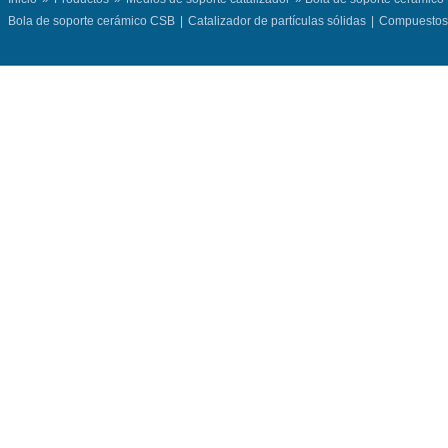
Bola de soporte cerámico CSB
|
Catalizador de partículas sólidas
|
Compuestos 