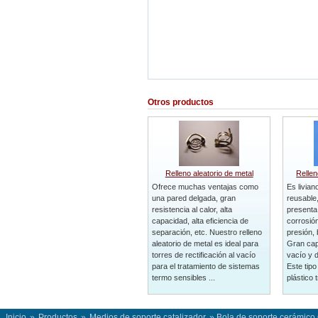
Otros productos
Relleno aleatorio de metal
Rellen
Ofrece muchas ventajas como
Es livian
una pared delgada, gran
reusable,
resistencia al calor, alta
presenta 
capacidad, alta eficiencia de
corrosión
separación, etc. Nuestro relleno
presión, 
aleatorio de metal es ideal para
Gran cap
torres de rectificación al vacío
vacío y d
para el tratamiento de sistemas
Este tipo
termo sensibles ...
plástico t
Inicio
»
Productos
»
Medios de soporte catalizador
» Bola de soporte cerámic