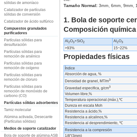
sólidas de amoníaco
Tamaño Normal:
3mm, 6mm, 9mm, 
Catalizador de partículas
sólidas de conversión
1. Bola de soporte c
Catalizador de ácido sulfúrico
Composición química
Compuestos granulados
purificadores
Partículas sólidas para
Al
O
+SiO
Al
O
2
3
2
2
3
desulfuración
>93%
15~22%
Partículas sólidas para
Propiedades físicas
remoción de arsénico
Partículas sólidas para
remoción de oxígeno
Índice
Absorción de agua, %
Partículas sólidas para
remoción de cloruro
3
Densidad de granel, MT/m
Partículas sólidas para
3
Gravedad especifica, g/cm
remoción de monóxido de
Volumen libre,%
carbono (CO)
Temperatura operacional.(máx.),℃
Partículas sólidas adsorbentes
Dureza en escala Moh
Tamiz molecular
Resistencia a ácido,%
Alúmina activada, Desecante
Resistencia a alcalinos,%
(Partículas sólidas)
Resistencia al desprendimiento, ℃
Medios de soporte catalizador
Resistencia a la compresión
Bola de soporte de alúmina ASB
1/8"(3mm)