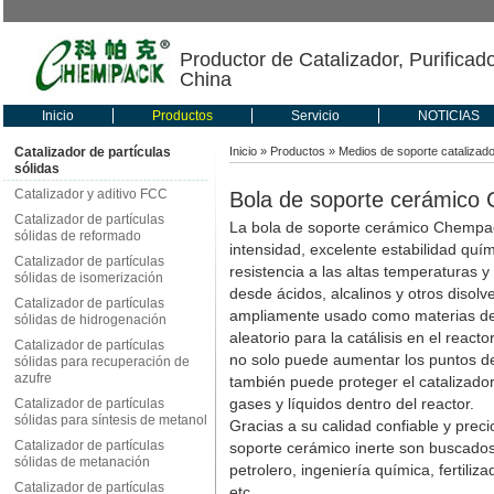
Productor de Catalizador, Purificad
China
Inicio
Productos
Servicio
NOTICIAS
Catalizador de partículas
Inicio
»
Productos
»
Medios de soporte catalizad
sólidas
Catalizador y aditivo FCC
Bola de soporte cerámico
Catalizador de partículas
La bola de soporte cerámico Chempac
sólidas de reformado
intensidad, excelente estabilidad quím
Catalizador de partículas
resistencia a las altas temperaturas y 
sólidas de isomerización
desde ácidos, alcalinos y otros disolv
Catalizador de partículas
ampliamente usado como materias de 
sólidas de hidrogenación
aleatorio para la catálisis en el reac
Catalizador de partículas
no solo puede aumentar los puntos de 
sólidas para recuperación de
azufre
también puede proteger el catalizador
gases y líquidos dentro del reactor.
Catalizador de partículas
sólidas para síntesis de metanol
Gracias a su calidad confiable y prec
Catalizador de partículas
soporte cerámico inerte son buscado
sólidas de metanación
petrolero, ingeniería química, fertili
Catalizador de partículas
etc.