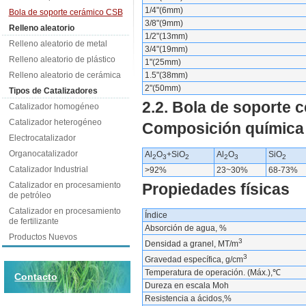
1/4"(6mm)
Bola de soporte cerámico CSB
3/8"(9mm)
Relleno aleatorio
1/2"(13mm)
Relleno aleatorio de metal
3/4"(19mm)
Relleno aleatorio de plástico
1"(25mm)
Relleno aleatorio de cerámica
1.5"(38mm)
2"(50mm)
Tipos de Catalizadores
2.2. Bola de soporte
Catalizador homogéneo
Catalizador heterogéneo
Composición química
Electrocatalizador
Organocatalizador
Al
O
+SiO
Al
O
SiO
2
3
2
2
3
2
Catalizador Industrial
>92%
23~30%
68-73%
Catalizador en procesamiento
Propiedades físicas
de petróleo
Catalizador en procesamiento
Índice
de fertilizante
Absorción de agua, %
Productos Nuevos
3
Densidad a granel, MT/m
3
Gravedad específica, g/cm
Temperatura de operación. (Máx.),℃
Contacto
Dureza en escala Moh
Resistencia a ácidos,%