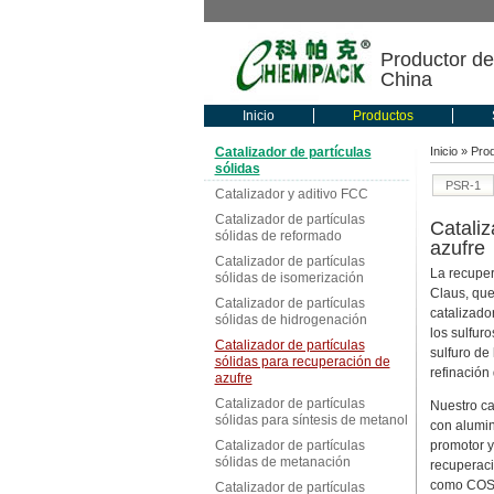
Productor de
China
Inicio
Productos
Catalizador de partículas
Inicio
»
Pro
sólidas
PSR-1
Catalizador y aditivo FCC
Catalizador de partículas
Cataliz
sólidas de reformado
azufre
Catalizador de partículas
La recuper
sólidas de isomerización
Claus, que
Catalizador de partículas
catalizado
sólidas de hidrogenación
los sulfur
Catalizador de partículas
sulfuro de
sólidas para recuperación de
refinación 
azufre
Catalizador de partículas
Nuestro ca
sólidas para síntesis de metanol
con alumin
Catalizador de partículas
promotor y
sólidas de metanación
recuperaci
como COS
Catalizador de partículas