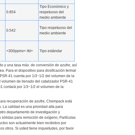
Tipo Económico y
0.854
respetuoso del
medio ambiente
Tipo respetuoso del
0.542
medio ambiente
<300ppmv< /td>
Tipo estándar
do y una tasa máx. de conversión de azufre, así
a. Para el dispositivo para dosificación termal
r PSR-41 cuenta por 1/3~1/2 del volumen de la
l volumen de llenado del catalizador PSR-41
1 contará por 1/3~1/2 el volumen de la
para recuperación de azufre, Chempack está
 La calidad es una prioridad alta para
stro departamento de investigación y
s sólidas para remoción de oxígeno, Partículas
uctos son actualmente bien recibidos por
os otros. Si usted tiene inquietudes, por favor