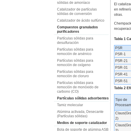
sólidas de amoníaco
El cataliz
Catalizador de partículas
en refinerí
sólidas de conversión
otras.
Catalizador de ácido sulfúrico
Chempack h
Compuestos granulados
recuperaci
purificadores
Partículas sólidas para
Tabla 1 C
desulfuración
PSR
Partículas sólidas para
remoción de arsénico
PSR-1
Partículas sólidas para
PSR-21
remoción de oxígeno
PSR-31
Partículas sólidas para
PSR-41
remoción de cloruro
PSR-51
Partículas sólidas para
remoción de monóxido de
Tabla 2 Ef
carbono (CO)
Partículas sólidas adsorbentes
Tipo de
Tamiz molecular
Procesam
Alúmina activada, Desecante
Claus(Gr
(Partículas sólidas)
2)
Medios de soporte catalizador
Claus(Gr
Bola de soporte de alúmina ASB
2)