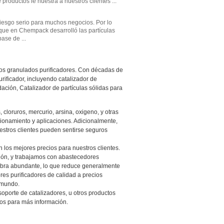
roductos le nuestra a nuestros clientes ...
esgo serio para muchos negocios. Por lo
la que en Chempack desarrolló las partículas
ase de ...
os granulados purificadores. Con décadas de
rificador, incluyendo catalizador de
dación, Catalizador de partículas sólidas para
loruros, mercurio, arsina, oxigeno, y otras
cionamiento y aplicaciones. Adicionalmente,
estros clientes pueden sentirse seguros
 los mejores precios para nuestros clientes.
sión, y trabajamos con abastecedores
 obra abundante, lo que reduce generalmente
res purificadores de calidad a precios
 mundo.
oporte de catalizadores, u otros productos
os para más información.