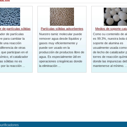
ductos
r de partículas sólidas
Partículas sólidas adsorbentes
Medios de soporte cata
ador de partículas
Nuestro tamiz molecular puede
Como su contenido de al
rve para cambiar la
remover agua desde líquidos y
es 99.3%, nuestra bola 
de una reacción
gases muy eficientemente y
soporte de alumina es
diferencia de otras
puede ser usado en la
usualmente usada como
 que participan en el
producción de productos libre de
de lecho de catalizador 
ímico, el catalizador
agua. Es especialmente útil en
torres de reacción quími
las sólidas no es
operaciones criogénicas donde
donde las impurezas de
por la reacción ...
la eliminación ...
mantenerse al mínimo. ..
urificadores