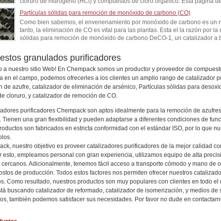
cloruro de hidrogeno (HCl) y compuestos de cloro orgánico. Esta página de p
Partículas sólidas para remoción de monóxido de carbono (CO)
Como bien sabemos, el envenenamiento por monóxido de carbono es un ri
tanto, la eliminación de CO es vital para las plantas. Esta el la razón por 
sólidas para remoción de monóxido de carbono DeCO-1, un catalizador a b
stos granulados purificadores
 a nuestro sitio Web! En Chempack somos un productor y proveedor de compuest
a en el campo, podemos ofrecerles a los clientes un amplio rango de catalizador pu
n de azufre, catalizador de eliminación de arsénico, Partículas sólidas para desoxi
e cloruro, y catalizador de remoción de CO.
zadores purificadores Chempack son aptos idealmente para la remoción de azufres, c
 Tienen una gran flexibilidad y pueden adaptarse a diferentes condiciones de fun
roductos son fabricados en estricta conformidad con el estándar ISO, por lo que nu
los.
k, nuestro objetivo es proveer catalizadores purificadores de la mejor calidad con
r esto, empleamos personal con gran experiencia, utilizamos equipo de alta preci
s cercanos. Adicionalmente, tenemos fácil acceso a transporte cómodo y mano de
ostos de producción. Todos estos factores nos permiten ofrecer nuestros catalizado
. Como resultado, nuestros productos son muy populares con clientes en todo el
stá buscando catalizador de reformado, catalizador de isomerización, y medios de s
os, también podemos satisfacer sus necesidades. Por favor no dude en contactarn