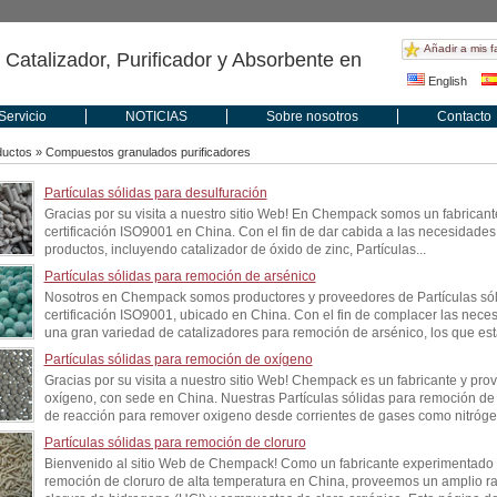
Añadir a mis f
 Catalizador, Purificador y Absorbente en
English
Servicio
NOTICIAS
Sobre nosotros
Contacto
ductos
» Compuestos granulados purificadores
Partículas sólidas para desulfuración
Gracias por su visita a nuestro sitio Web! En Chempack somos un fabricant
certificación ISO9001 en China. Con el fin de dar cabida a las necesidades
productos, incluyendo catalizador de óxido de zinc, Partículas...
Partículas sólidas para remoción de arsénico
Nosotros en Chempack somos productores y proveedores de Partículas sól
certificación ISO9001, ubicado en China. Con el fin de complacer las nece
una gran variedad de catalizadores para remoción de arsénico, los que est
Partículas sólidas para remoción de oxígeno
Gracias por su visita a nuestro sitio Web! Chempack es un fabricante y pro
oxígeno, con sede en China. Nuestras Partículas sólidas para remoción d
de reacción para remover oxigeno desde corrientes de gases como nitrógen
Partículas sólidas para remoción de cloruro
Bienvenido al sitio Web de Chempack! Como un fabricante experimentado d
remoción de cloruro de alta temperatura en China, proveemos un amplio r