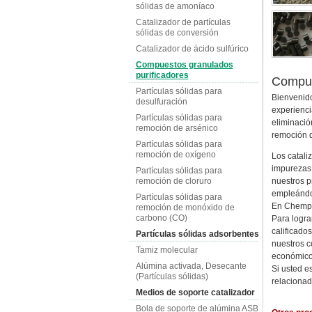
sólidas de amoníaco
Catalizador de partículas
sólidas de conversión
Catalizador de ácido sulfúrico
Compuestos granulados
purificadores
Compue
Partículas sólidas para
Bienvenido
desulfuración
experienci
Partículas sólidas para
eliminació
remoción de arsénico
remoción d
Partículas sólidas para
remoción de oxígeno
Los catali
impurezas.
Partículas sólidas para
remoción de cloruro
nuestros p
empleándo
Partículas sólidas para
En Chempac
remoción de monóxido de
carbono (CO)
Para logra
calificado
Partículas sólidas adsorbentes
nuestros c
Tamiz molecular
económicos
Alúmina activada, Desecante
Si usted e
(Partículas sólidas)
relacionad
Medios de soporte catalizador
Bola de soporte de alúmina ASB