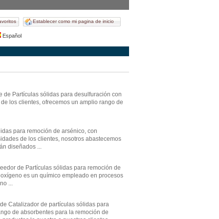
avoritos
Establecer como mi pagina de inicio
Español
e de Partículas sólidas para desulfuración con
 de los clientes, ofrecemos un amplio rango de
idas para remoción de arsénico, con
sidades de los clientes, nosotros abastecemos
án diseñados ...
veedor de Partículas sólidas para remoción de
e oxígeno es un químico empleado en procesos
o ...
e Catalizador de partículas sólidas para
ango de absorbentes para la remoción de