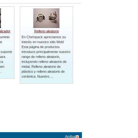
lizador
Relleno aleatorio
uminio
En Chempack apreciamos su
de
interés en nuestro sitio Web!
Esta página de productos
 soporte
introduce principalmente nuestro
para
rango de relleno aleatorio,
ca
incluyendo relleno aleatorio de
ben
metal, Relleno aleatorio de
.
plástico y relleno aleatorio de
cerámica. Nuestro ...
Arriba