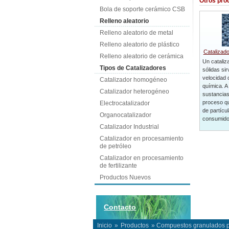
Otros pro
Bola de soporte cerámico CSB
Relleno aleatorio
Relleno aleatorio de metal
Relleno aleatorio de plástico
Catalizado
Relleno aleatorio de cerámica
Un cataliz
Tipos de Catalizadores
sólidas si
velocidad 
Catalizador homogéneo
química. A 
Catalizador heterogéneo
sustancias
proceso qu
Electrocatalizador
de partícu
Organocatalizador
consumido 
Catalizador Industrial
Catalizador en procesamiento
de petróleo
Catalizador en procesamiento
de fertilizante
Productos Nuevos
Contacto
Inicio
»
Productos
» Compuestos granulados p