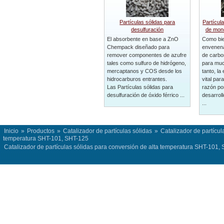
Partículas sólidas para
Partícul
desulfuración
de mon
El absorbente en base a ZnO
Como bie
Chempack diseñado para
envenena
remover componentes de azufre
de carbo
tales como sulfuro de hidrógeno,
para muc
mercaptanos y COS desde los
tanto, la
hidrocarburos entrantes.
vital para
Las Partículas sólidas para
razón po
desulfuración de óxido férrico ...
desarroll
...
Inicio
»
Productos
»
Catalizador de partículas sólidas
»
Catalizador de partícul
temperatura SHT-101, SHT-125
Catalizador de partículas sólidas para conversión de alta temperatura SHT-101,