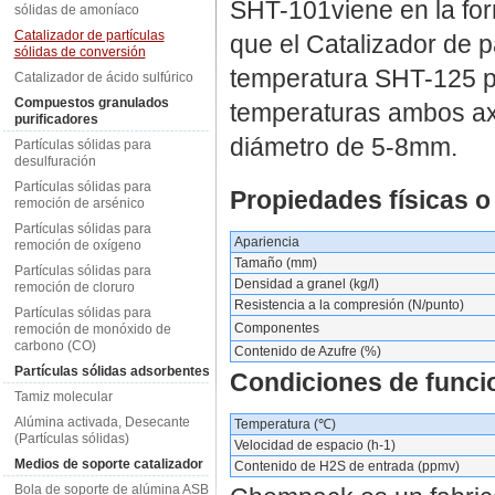
SHT-101viene en la for
sólidas de amoníaco
Catalizador de partículas
que el Catalizador de p
sólidas de conversión
temperatura SHT-125 p
Catalizador de ácido sulfúrico
Compuestos granulados
temperaturas ambos axi
purificadores
diámetro de 5-8mm.
Partículas sólidas para
desulfuración
Partículas sólidas para
Propiedades físicas o
remoción de arsénico
Partículas sólidas para
Apariencia
remoción de oxígeno
Tamaño (mm)
Partículas sólidas para
Densidad a granel (kg/l)
remoción de cloruro
Resistencia a la compresión (N/punto)
Partículas sólidas para
Componentes
remoción de monóxido de
carbono (CO)
Contenido de Azufre (%)
Partículas sólidas adsorbentes
Condiciones de funci
Tamiz molecular
Alúmina activada, Desecante
Temperatura (℃)
(Partículas sólidas)
Velocidad de espacio (h-1)
Medios de soporte catalizador
Contenido de H2S de entrada (ppmv)
Bola de soporte de alúmina ASB