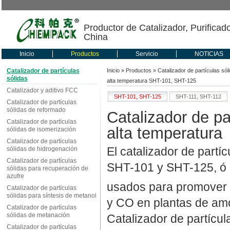
Productor de Catalizador, Purificad
China
Inicio
Productos
Servicio
NOTICIAS
Catalizador de partículas
Inicio
»
Productos
»
Catalizador de partículas sól
sólidas
alta temperatura SHT-101, SHT-125
Catalizador y aditivo FCC
SHT-101, SHT-125
SHT-111, SHT-112
Catalizador de partículas
sólidas de reformado
Catalizador de pa
Catalizador de partículas
alta temperatura
sólidas de isomerización
Catalizador de partículas
El catalizador de partí
sólidas de hidrogenación
Catalizador de partículas
SHT-101 y SHT-125, ó c
sólidas para recuperación de
azufre
usados para promover 
Catalizador de partículas
sólidas para síntesis de metanol
y CO en plantas de amo
Catalizador de partículas
sólidas de metanación
Catalizador de partícul
Catalizador de partículas