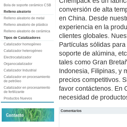
Chempack es un fabrica
Bola de soporte cerámico CSB
conversión de alta tem
Relleno aleatorio
en China. Desde nuest
Relleno aleatorio de metal
Relleno aleatorio de plástico
experiencia en la prod
Relleno aleatorio de cerámica
clientes globales. Nues
Tipos de Catalizadores
Partículas sólidas par
Catalizador homogéneo
Catalizador heterogéneo
soporte de alúmina, et
Electrocatalizador
tales como Gran Bretañ
Organocatalizador
Indonesia, Filipinas, y
Catalizador Industrial
Catalizador en procesamiento
precios competitivos. S
de petróleo
favor contáctenos. En 
Catalizador en procesamiento
de fertilizante
necesidad de producto
Productos Nuevos
Comentarios
Contacto