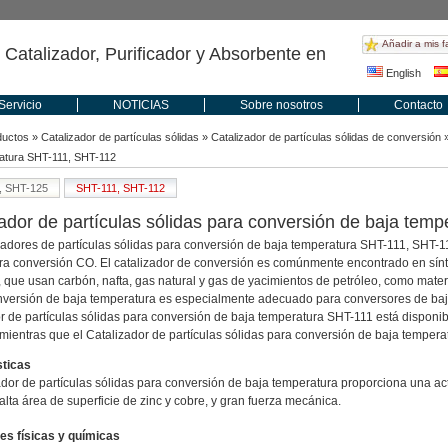
Añadir a mis f
 Catalizador, Purificador y Absorbente en
English
Servicio
NOTICIAS
Sobre nosotros
Contacto
ductos
»
Catalizador de partículas sólidas
»
Catalizador de partículas sólidas de conversión
»
atura SHT-111, SHT-112
, SHT-125
SHT-111, SHT-112
ador de partículas sólidas para conversión de baja temp
zadores de partículas sólidas para conversión de baja temperatura SHT-111, SHT-1
a conversión CO. El catalizador de conversión es comúnmente encontrado en sín
 que usan carbón, nafta, gas natural y gas de yacimientos de petróleo, como materia
nversión de baja temperatura es especialmente adecuado para conversores de baja 
r de partículas sólidas para conversión de baja temperatura SHT-111 está disponibl
entras que el Catalizador de partículas sólidas para conversión de baja tempera
sticas
ador de partículas sólidas para conversión de baja temperatura proporciona una act
alta área de superficie de zinc y cobre, y gran fuerza mecánica.
es físicas y químicas