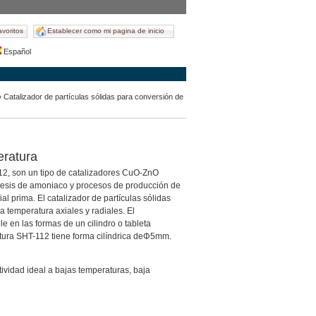
avoritos
Establecer como mi pagina de inicio
Español
 Catalizador de partículas sólidas para conversión de
eratura
12, son un tipo de catalizadores CuO-ZnO
tesis de amoniaco y procesos de producción de
l prima. El catalizador de partículas sólidas
temperatura axiales y radiales. El
e en las formas de un cilindro o tableta
tura SHT-112 tiene forma cilíndrica deΦ5mm.
ividad ideal a bajas temperaturas, baja