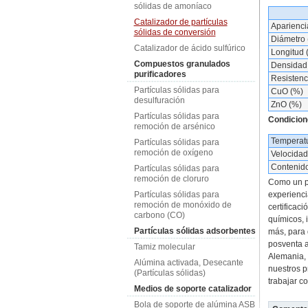
sólidas de amoníaco
Catalizador de partículas
Aparienci
sólidas de conversión
Diámetro
Catalizador de ácido sulfúrico
Longitud
Compuestos granulados
Densidad 
purificadores
Resistenc
Partículas sólidas para
CuO (%)
desulfuración
ZnO (%)
Partículas sólidas para
Condicion
remoción de arsénico
Temperat
Partículas sólidas para
remoción de oxígeno
Velocidad
Contenido
Partículas sólidas para
remoción de cloruro
Como un pr
Partículas sólidas para
experienci
remoción de monóxido de
certificac
carbono (CO)
químicos, 
Partículas sólidas adsorbentes
más, para 
posventa a
Tamiz molecular
Alemania, 
Alúmina activada, Desecante
nuestros p
(Partículas sólidas)
trabajar co
Medios de soporte catalizador
Bola de soporte de alúmina ASB