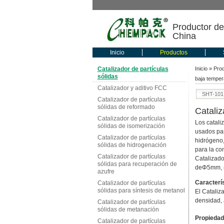
Productor de
China
Inicio
Productos
Catalizador de partículas
Inicio
»
Pro
sólidas
baja temper
Catalizador y aditivo FCC
SHT-101
Catalizador de partículas
sólidas de reformado
Cataliz
Catalizador de partículas
Los catali
sólidas de isomerización
usados par
Catalizador de partículas
hidrógeno,
sólidas de hidrogenación
para la co
Catalizador de partículas
Catalizado
sólidas para recuperación de
deΦ5mm, mi
azufre
Caracterí
Catalizador de partículas
sólidas para síntesis de metanol
El Cataliz
densidad, 
Catalizador de partículas
sólidas de metanación
Propiedad
Catalizador de partículas