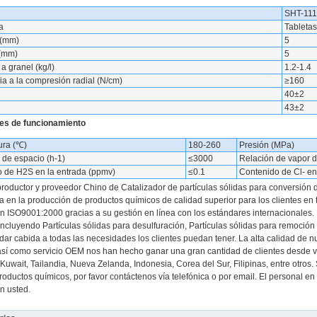
SHT-111
a
Tabletas
 (mm)
5
 (mm)
5
a granel (kg/l)
1.2-1.4
ia a la compresión radial (N/cm)
≥160
40±2
43±2
es de funcionamiento
ura (℃)
180-260
Presión (MPa)
 de espacio (h-1)
≤3000
Relación de vapor 
 de H2S en la entrada (ppmv)
≤0.1
Contenido de Cl- en
oductor y proveedor Chino de Catalizador de partículas sólidas para conversión
a en la producción de productos químicos de calidad superior para los clientes en
ión ISO9001:2000 gracias a su gestión en línea con los estándares internacionale
incluyendo Partículas sólidas para desulfuración, Partículas sólidas para remoción 
dar cabida a todas las necesidades los clientes puedan tener. La alta calidad de n
sí como servicio OEM nos han hecho ganar una gran cantidad de clientes desde va
Kuwait, Tailandia, Nueva Zelanda, Indonesia, Corea del Sur, Filipinas, entre otros.
roductos químicos, por favor contáctenos vía telefónica o por email. El personal
n usted.