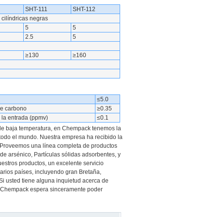
SHT-111
SHT-112
 cilíndricas negras
5
5
2.5
5
≥130
≥160
≤5.0
de carbono
≥0.35
 la entrada (ppmv)
≤0.1
 de baja temperatura, en Chempack tenemos la
 todo el mundo. Nuestra empresa ha recibido la
s. Proveemos una línea completa de productos
de arsénico, Partículas sólidas adsorbentes, y
uestros productos, un excelente servicio
rios países, incluyendo gran Bretaña,
 Si usted tiene alguna inquietud acerca de
 en Chempack espera sinceramente poder