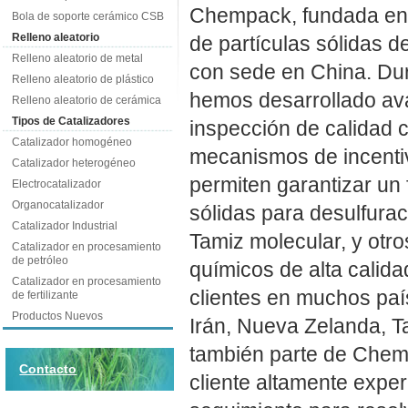
Chempack, fundada en 
Bola de soporte cerámico CSB
Relleno aleatorio
de partículas sólidas 
Relleno aleatorio de metal
con sede en China. Dur
Relleno aleatorio de plástico
hemos desarrollado av
Relleno aleatorio de cerámica
Tipos de Catalizadores
inspección de calidad c
Catalizador homogéneo
mecanismos de incentiv
Catalizador heterogéneo
permiten garantizar un
Electrocatalizador
Organocatalizador
sólidas para desulfurac
Catalizador Industrial
Tamiz molecular, y otr
Catalizador en procesamiento
de petróleo
químicos de alta calid
Catalizador en procesamiento
clientes en muchos paí
de fertilizante
Productos Nuevos
Irán, Nueva Zelanda, Ta
también parte de Chemp
Contacto
cliente altamente exper