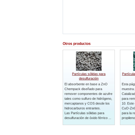
Otros productos
Partículas sólidas para
Partícul
desulfuración
El absorbente en base a ZnO
Esta pág
Chempack diseñado para
muestra 
remover componentes de azufre
Catalizad
tales como sulfuro de hidrógeno,
para rem
mercaptanos y COS desde los
10. Este 
hidrocarburos entrantes.
CuO-ZnO
Las Partículas sólidas para
para la 
desulfuración de óxido férrico ...
propileno 