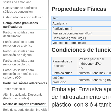
sólidas de amoníaco
Propiedades Físicas
Catalizador de partículas
sólidas de conversión
Catalizador de ácido sulfúrico
Ítem
Compuestos granulados
Apariencia
purificadores
Partícula (mm)
Partículas sólidas para
Fuerza de compresión (N/cm)
desulfuración
Densidad a granel (kg/L)
Partículas sólidas para
Volumen de Poros (ml/g)
remoción de arsénico
Condiciones de funci
Partículas sólidas para
remoción de oxígeno
Presión parcial del
Partículas sólidas para
Parámetros de
hidrógeno (MPa)
remoción de cloruro
Procesos
4.5
Partículas sólidas para
Petróleo crudo
Número Diene máx. 3.0
remoción de monóxido de
carbono (CO)
petróleo
Número Diene≤0.5g Br
producido
Partículas sólidas adsorbentes
Embalaje: Envuelva apr
Tamiz molecular
Alúmina activada, Desecante
de hidrotratamiento en
(Partículas sólidas)
plástico, con 3 ó 4 tam
Medios de soporte catalizador
Bola de soporte de alúmina ASB