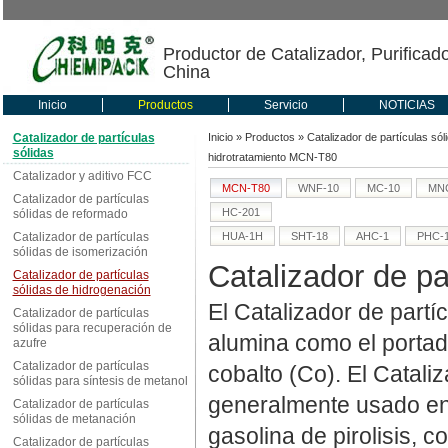
Productor de Catalizador, Purificad
China
Inicio
Productos
Servicio
NOTICIAS
Catalizador de partículas
Inicio
»
Productos
»
Catalizador de partículas sól
sólidas
hidrotratamiento MCN-T80
Catalizador y aditivo FCC
MCN-T80
WNF-10
MC-10
MNC
Catalizador de partículas
HC-201
sólidas de reformado
Catalizador de partículas
HUA-1H
SHT-18
AHC-1
PHC-
sólidas de isomerización
Catalizador de pa
Catalizador de partículas
sólidas de hidrogenación
El Catalizador de part
Catalizador de partículas
sólidas para recuperación de
alumina como el portad
azufre
Catalizador de partículas
cobalto (Co). El Catali
sólidas para síntesis de metanol
generalmente usado en 
Catalizador de partículas
sólidas de metanación
gasolina de pirolisis, 
Catalizador de partículas