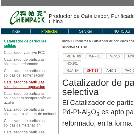
Productor de Catalizador, Purificad
China
Inicio
Productos
Servicio
NOTICIAS
Catalizador de partículas
Inicio
»
Productos
»
Catalizador de partículas sól
sólidas
selectiva SHT-18
Catalizador y aditivo FCC
MCN-T80
WNF-10
MC-10
MNC
Catalizador de partículas
HC-201
sólidas de reformado
Catalizador de partículas
HUA-1H
SHT-18
AHC-1
PHC-
sólidas de isomerización
Catalizador de pa
Catalizador de partículas
sólidas de hidrogenación
selectiva
Catalizador de partículas
sólidas para recuperación de
El Catalizador de partí
azufre
Catalizador de partículas
Pd-Pt-Al
O
es apto par
2
3
sólidas para síntesis de metanol
Catalizador de partículas
reformado, en la forma
sólidas de metanación
Catalizador de partículas