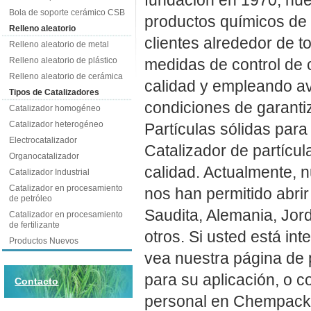
Bola de soporte cerámico CSB
productos químicos de 
Relleno aleatorio
clientes alrededor de t
Relleno aleatorio de metal
medidas de control de 
Relleno aleatorio de plástico
Relleno aleatorio de cerámica
calidad y empleando a
Tipos de Catalizadores
condiciones de garantiz
Catalizador homogéneo
Catalizador heterogéneo
Partículas sólidas para
Electrocatalizador
Catalizador de partícul
Organocatalizador
calidad. Actualmente, n
Catalizador Industrial
Catalizador en procesamiento
nos han permitido abri
de petróleo
Saudita, Alemania, Jord
Catalizador en procesamiento
de fertilizante
otros. Si usted está in
Productos Nuevos
vea nuestra página de 
para su aplicación, o c
Contacto
personal en Chempack e