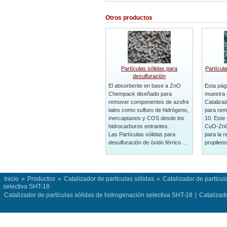
Otros productos
Partículas sólidas para
Partícul
desulfuración
El absorbente en base a ZnO
Esta pág
Chempack diseñado para
muestra 
remover componentes de azufre
Catalizad
tales como sulfuro de hidrógeno,
para rem
mercaptanos y COS desde los
10. Este 
hidrocarburos entrantes.
CuO-ZnO
Las Partículas sólidas para
para la 
desulfuración de óxido férrico ...
propileno 
Inicio
»
Productos
»
Catalizador de partículas sólidas
»
Catalizador de partícu
selectiva SHT-18
Catalizador de partículas sólidas de hidrogenación selectiva SHT-18
|
Catalizado