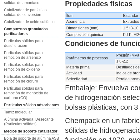
Propiedades físicas
sólidas de amoníaco
Catalizador de partículas
sólidas de conversión
Ítem
Estándar
Apariencia
Extruidos
Catalizador de ácido sulfúrico
Dimensiones (mm)
1.5×3-10
Compuestos granulados
purificadores
Composición química
Pd-Pt-AI
Partículas sólidas para
Condiciones de funci
desulfuración
Partículas sólidas para
Presión (MPa
remoción de arsénico
Parámetros de procesos
1.8-2.2
Partículas sólidas para
Materia prima
Destilados de
remoción de oxígeno
Actividad
Índice de bro
Partículas sólidas para
Selectividad
Pérdida aromá
remoción de cloruro
Embalaje: Envuelva com
Partículas sólidas para
remoción de monóxido de
de hidrogenación selec
carbono (CO)
Partículas sólidas adsorbentes
bolsas plásticas, con 3 
Tamiz molecular
Chempack en un fabrica
Alúmina activada, Desecante
(Partículas sólidas)
sólidas de hidrogenaci
Medios de soporte catalizador
fundación en 1970, nue
Bola de soporte de alúmina ASB