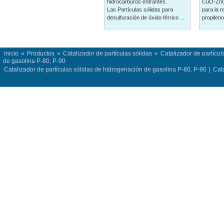
hidrocarburos entrantes.
CuO-ZnO
Las Partículas sólidas para
para la 
desulfuración de óxido férrico ...
propileno 
Inicio
»
Productos
»
Catalizador de partículas sólidas
»
Catalizador de partícu
de gasolina P-80, P-90
Catalizador de partículas sólidas de hidrogenación de gasolina P-80, P-90
|
Cata