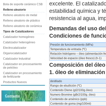
excelente. El catalizad
Bola de soporte cerámico CSB
estabilidad química y t
Relleno aleatorio
Relleno aleatorio de metal
resistencia al agua, i
Relleno aleatorio de plástico
Relleno aleatorio de cerámica
Demandas del uso del
Tipos de Catalizadores
Condiciones de funci
Catalizador homogéneo
Catalizador heterogéneo
Presión de funcionamiento (MPa)
Electrocatalizador
Temperatura de entrada (℃)
Organocatalizador
Relación hidrógeno – óleo (alimentación fr
Velocidad de espacio (óleo fresco) (h-1)
Catalizador Industrial
Composición del óleo
Catalizador en procesamiento
de petróleo
1. óleo de eliminación
Catalizador en procesamiento
de fertilizante
destilado
Productos Nuevos
Rango de ebullición (℃)
Contenido Diene (gI2/100g.óleo)
Numero Bromine (gBr2/100g. óleo)
Contacto
Contenido de arsénico (ppb)
Contenido de goma (mg/100ml)