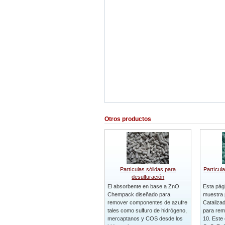
Otros productos
Partículas sólidas para
Partícul
desulfuración
El absorbente en base a ZnO
Esta pág
Chempack diseñado para
muestra 
remover componentes de azufre
Catalizad
tales como sulfuro de hidrógeno,
para rem
mercaptanos y COS desde los
10. Este 