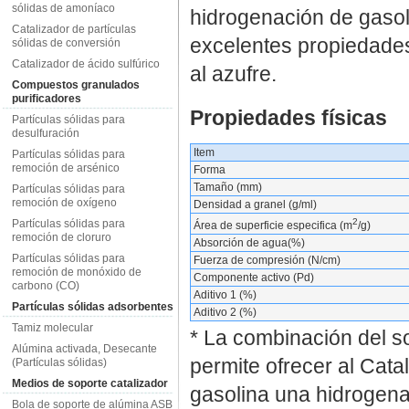
sólidas de amoníaco
hidrogenación de gasol
Catalizador de partículas
excelentes propiedades 
sólidas de conversión
Catalizador de ácido sulfúrico
al azufre.
Compuestos granulados
purificadores
Propiedades físicas
Partículas sólidas para
desulfuración
Item
Partículas sólidas para
remoción de arsénico
Forma
Tamaño (mm)
Partículas sólidas para
remoción de oxígeno
Densidad a granel (g/ml)
2
Partículas sólidas para
Área de superficie especifica (m
/g)
remoción de cloruro
Absorción de agua(%)
Partículas sólidas para
Fuerza de compresión (N/cm)
remoción de monóxido de
Componente activo (Pd)
carbono (CO)
Aditivo 1 (%)
Partículas sólidas adsorbentes
Aditivo 2 (%)
Tamiz molecular
* La combinación del so
Alúmina activada, Desecante
permite ofrecer al Cata
(Partículas sólidas)
Medios de soporte catalizador
gasolina una hidrogenac
Bola de soporte de alúmina ASB