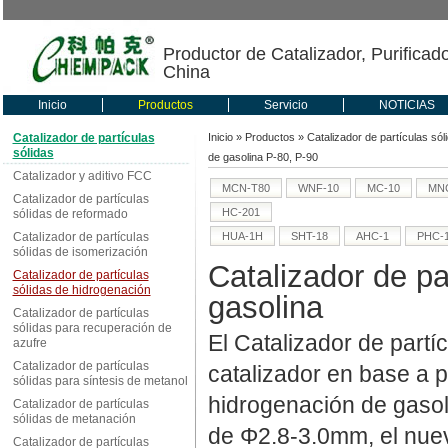
Productor de Catalizador, Purificad
China
Inicio
Productos
Servicio
NOTICIAS
Catalizador de partículas
Inicio
»
Productos
»
Catalizador de partículas sól
sólidas
de gasolina P-80, P-90
Catalizador y aditivo FCC
MCN-T80
WNF-10
MC-10
MNC
Catalizador de partículas
HC-201
sólidas de reformado
Catalizador de partículas
HUA-1H
SHT-18
AHC-1
PHC-
sólidas de isomerización
Catalizador de pa
Catalizador de partículas
sólidas de hidrogenación
gasolina
Catalizador de partículas
sólidas para recuperación de
El Catalizador de partí
azufre
Catalizador de partículas
catalizador en base a p
sólidas para síntesis de metanol
hidrogenación de gasolin
Catalizador de partículas
sólidas de metanación
de Φ2.8-3.0mm, el nuevo
Catalizador de partículas